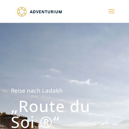
Reise nach Ladakh
„Route du
Soi ®“