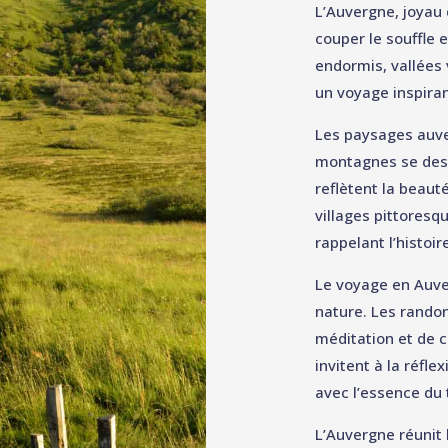
L’Auvergne, joyau 
couper le souffle 
endormis, vallées 
un voyage inspira
Les paysages auve
montagnes se dessi
reflètent la beaut
villages pittoresq
rappelant l’histoire
Le voyage en Auver
nature. Les rando
méditation et de 
invitent à la réfle
avec l’essence du t
L’Auvergne réunit