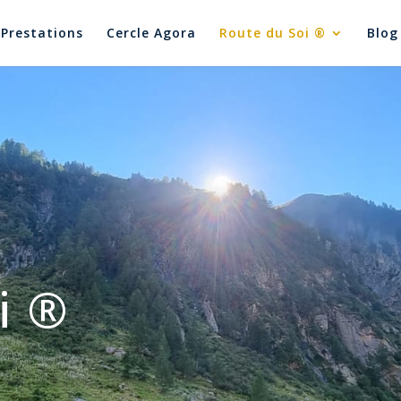
Prestations
Cercle Agora
Route du Soi ®
Blog
i
®